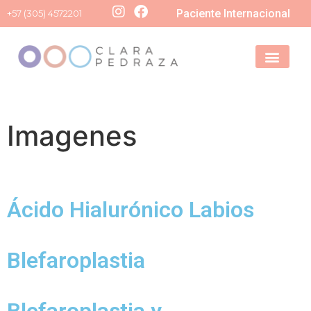
Paciente Internacional
+57 (305) 4572201
Agenda tu val
Imagenes
Ácido Hialurónico Labios
Blefaroplastia